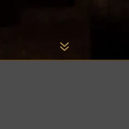
7
NCH
voor u klaar met een
n serveren we er graag een
ch. Op onze kaart een
lijke pastagerechten,