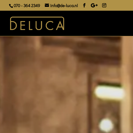
070 - 364 2349
info@de-luca.nl