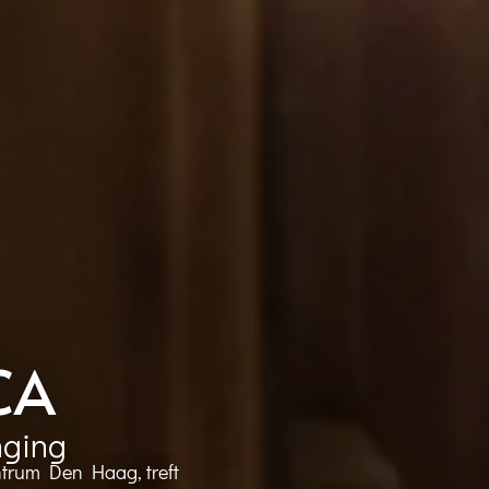
CA
nging
ntrum Den Haag, treft