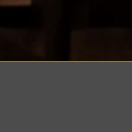
ONTBIJT & LU
Wij staan vanaf 9 uur (op zondag 10 uur) 
heerlijk ontbijt. Heeft u iets te vieren da
glas bubbels bij.
Het ontbijt loopt naadloos over in de lun
uitgebreide keuze uit verse salades, heer